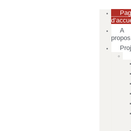
Pa
d’accue
A
propos
Pro