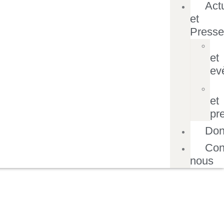
Act
et
Press
et
ev
et
pr
Don
Con
nous