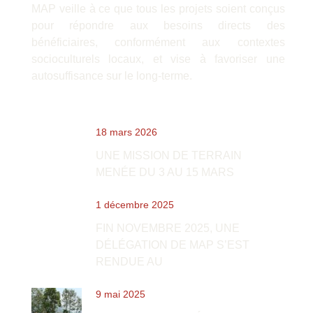
MAP veille à ce que tous les projets soient conçus
pour répondre aux besoins directs des
bénéficiaires, conformément aux contextes
socioculturels locaux, et vise à favoriser une
autosuffisance sur le long-terme.
Dernières nouvelles
18 mars 2026
UNE MISSION DE TERRAIN
MENÉE DU 3 AU 15 MARS
1 décembre 2025
FIN NOVEMBRE 2025, UNE
DÉLÉGATION DE MAP S’EST
RENDUE AU
9 mai 2025