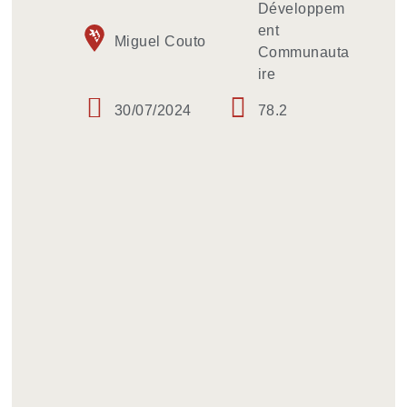
Développem
ent
Miguel Couto
Communauta
ire
30/07/2024
78.2