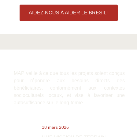
AIDEZ-NOUS À AIDER LE BRESIL !
MAP veille à ce que tous les projets soient conçus
pour répondre aux besoins directs des
bénéficiaires, conformément aux contextes
socioculturels locaux, et vise à favoriser une
autosuffisance sur le long-terme.
Dernières nouvelles
18 mars 2026